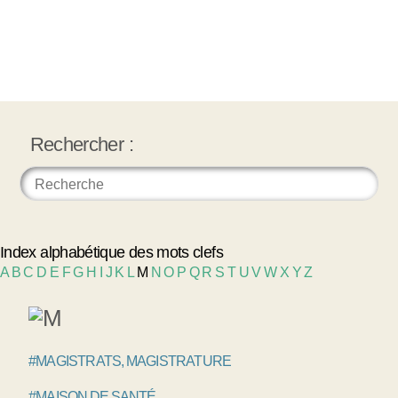
Rechercher :
Index alphabétique des mots clefs
A
B
C
D
E
F
G
H
I
J
K
L
M
N
O
P
Q
R
S
T
U
V
W
X
Y
Z
#MAGISTRATS, MAGISTRATURE
#MAISON DE SANTÉ