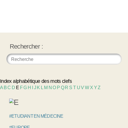
Rechercher :
Index alphabétique des mots clefs
A
B
C
D
E
F
G
H
I
J
K
L
M
N
O
P
Q
R
S
T
U
V
W
X
Y
Z
#ETUDIANT EN MÉDECINE
#EUROPE