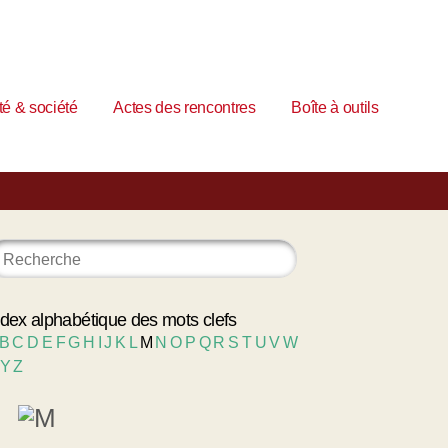
é & société
Actes des rencontres
Boîte à outils
ndex alphabétique des mots clefs
B
C
D
E
F
G
H
I
J
K
L
M
N
O
P
Q
R
S
T
U
V
W
Y
Z