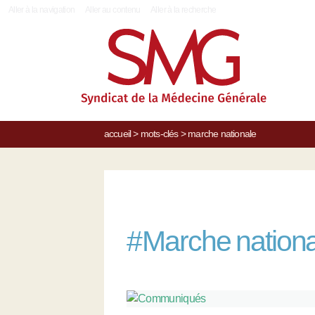
|
Aller à la navigation
Aller au contenu
Aller à la recherche
accueil
>
mots-clés
>
marche nationale
#
Marche nation