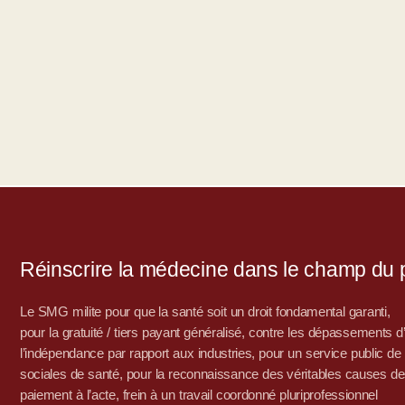
Réinscrire la médecine dans le champ du po
Le SMG milite pour que la santé soit un droit fondamental garanti,
pour la gratuité / tiers payant généralisé, contre les dépassements 
l’indépendance par rapport aux industries, pour un service public de sa
sociales de santé, pour la reconnaissance des véritables causes de
paiement à l’acte, frein à un travail coordonné pluriprofessionnel