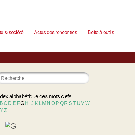
é & société
Actes des rencontres
Boîte à outils
ndex alphabétique des mots clefs
B
C
D
E
F
G
H
I
J
K
L
M
N
O
P
Q
R
S
T
U
V
W
Y
Z