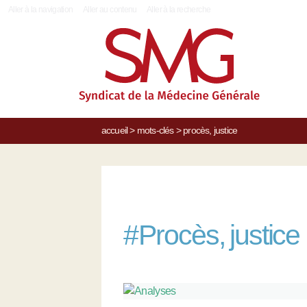
|
Aller à la navigation
Aller au contenu
Aller à la recherche
accueil
>
mots-clés
>
procès, justice
#
Procès, justice