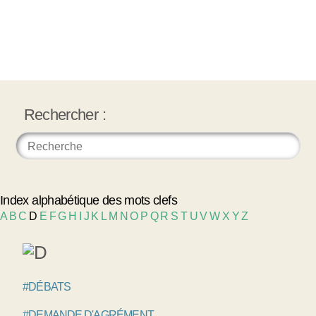
Rechercher :
Index alphabétique des mots clefs
A
B
C
D
E
F
G
H
I
J
K
L
M
N
O
P
Q
R
S
T
U
V
W
X
Y
Z
#DÉBATS
#DEMANDE D'AGRÉMENT