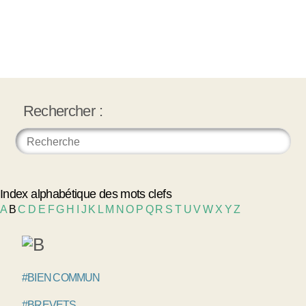
Rechercher :
Index alphabétique des mots clefs
A
B
C
D
E
F
G
H
I
J
K
L
M
N
O
P
Q
R
S
T
U
V
W
X
Y
Z
#BIEN COMMUN
#BREVETS