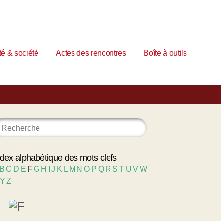
é & société
Actes des rencontres
Boîte à outils
ndex alphabétique des mots clefs
B
C
D
E
F
G
H
I
J
K
L
M
N
O
P
Q
R
S
T
U
V
W
Y
Z