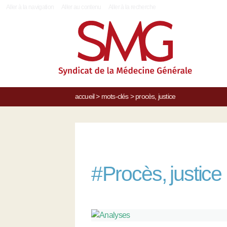
|
Aller à la navigation
Aller au contenu
Aller à la recherche
accueil
>
mots-clés
>
procès, justice
#
Procès, justice