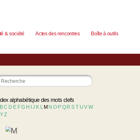
é & société
Actes des rencontres
Boîte à outils
ndex alphabétique des mots clefs
B
C
D
E
F
G
H
I
J
K
L
M
N
O
P
Q
R
S
T
U
V
W
Y
Z