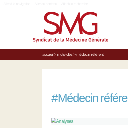
|
Aller à la navigation
Aller au contenu
Aller à la recherche
accueil
>
mots-clés
>
médecin référent
#
Médecin référe