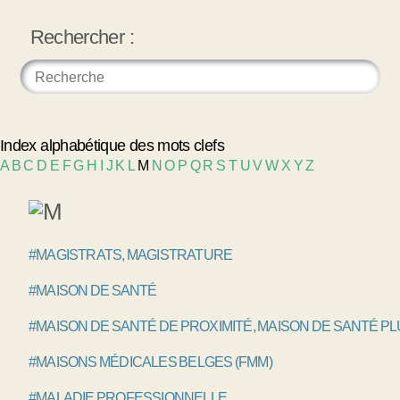
Rechercher :
Index alphabétique des mots clefs
A
B
C
D
E
F
G
H
I
J
K
L
M
N
O
P
Q
R
S
T
U
V
W
X
Y
Z
#MAGISTRATS, MAGISTRATURE
#MAISON DE SANTÉ
#MAISON DE SANTÉ DE PROXIMITÉ, MAISON DE SANTÉ P
#MAISONS MÉDICALES BELGES (FMM)
#MALADIE PROFESSIONNELLE