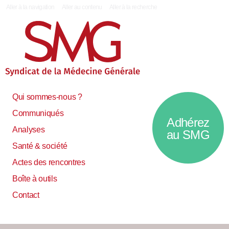
|
Aller à la navigation
Aller au contenu
Aller à la recherche
Qui sommes-nous ?
Communiqués
Adhérez
Analyses
au SMG
Santé & société
Actes des rencontres
Boîte à outils
Contact