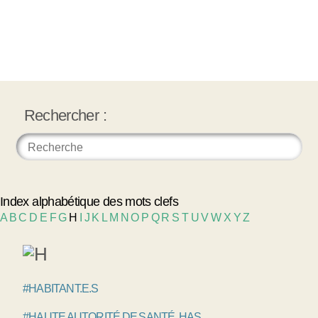
Rechercher :
Index alphabétique des mots clefs
A
B
C
D
E
F
G
H
I
J
K
L
M
N
O
P
Q
R
S
T
U
V
W
X
Y
Z
#HABITANT.E.S
#HAUTE AUTORITÉ DE SANTÉ, HAS