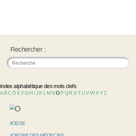
Rechercher :
Index alphabétique des mots clefs
A
B
C
D
E
F
G
H
I
J
K
L
M
N
O
P
Q
R
S
T
U
V
W
X
Y
Z
#ODSE
#ORDRE DES MÉDECINS