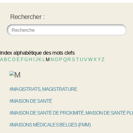
Rechercher :
Index alphabétique des mots clefs
A
B
C
D
E
F
G
H
I
J
K
L
M
N
O
P
Q
R
S
T
U
V
W
X
Y
Z
#MAGISTRATS, MAGISTRATURE
#MAISON DE SANTÉ
#MAISON DE SANTÉ DE PROXIMITÉ, MAISON DE SANTÉ P
#MAISONS MÉDICALES BELGES (FMM)