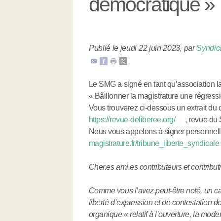
démocratique »
Publié le jeudi 22 juin 2023
,
par
Syndica
Le SMG a signé en tant qu’association la
« Bâillonner la magistrature une régress
Vous trouverez ci-dessous un extrait du c
https://revue-deliberee.org/
, revue du 
Nous vous appelons à signer personnellem
magistrature.fr/tribune_liberte_syndicale
Cher.es ami.es contributeurs et contribut
Comme vous l’avez peut-être noté, un cap 
liberté d’expression et de contestation d
organique « relatif à l’ouverture, la moder