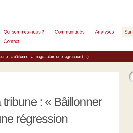
Qui sommes-nous ?
Communiqués
Analyses
Sant
Contact
ribune : « bâillonner la magistrature une régression (…)
 tribune : « Bâillonner
une régression