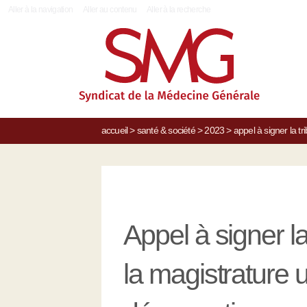
|
Aller à la navigation
Aller au contenu
Aller à la recherche
accueil
>
santé & société
>
2023
>
appel à signer la t
Appel à signer la
la magistrature 