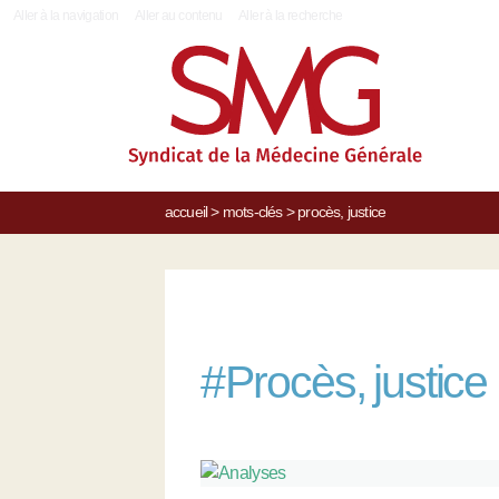
|
Aller à la navigation
Aller au contenu
Aller à la recherche
accueil
>
mots-clés
>
procès, justice
#
Procès, justice