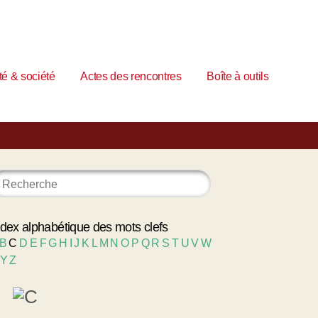
é & société
Actes des rencontres
Boîte à outils
ndex alphabétique des mots clefs
B
C
D
E
F
G
H
I
J
K
L
M
N
O
P
Q
R
S
T
U
V
W
Y
Z