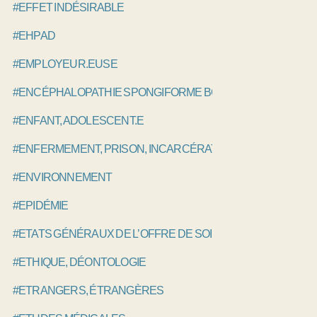
#EFFET INDÉSIRABLE
#EHPAD
#EMPLOYEUR.EUSE
#ENCÉPHALOPATHIE SPONGIFORME BOVINE, ESB
#ENFANT, ADOLESCENT.E
#ENFERMEMENT, PRISON, INCARCÉRATION
#ENVIRONNEMENT
#EPIDÉMIE
#ETATS GÉNÉRAUX DE L’OFFRE DE SOINS EGOS
#ETHIQUE, DÉONTOLOGIE
#ETRANGERS, ÉTRANGÈRES