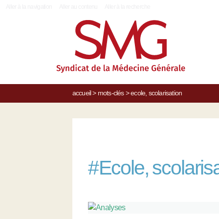
|
Aller à la navigation
Aller au contenu
Aller à la recherche
accueil
>
mots-clés
>
ecole, scolarisation
#
Ecole, scolaris