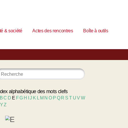
é & société
Actes des rencontres
Boîte à outils
ndex alphabétique des mots clefs
B
C
D
E
F
G
H
I
J
K
L
M
N
O
P
Q
R
S
T
U
V
W
Y
Z