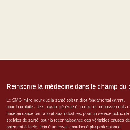
Réinscrire la médecine dans le champ du po
Le SMG milite pour que la santé soit un droit fondamental garanti,
pour la gratuité / tiers payant généralisé, contre les dépassements 
l’indépendance par rapport aux industries, pour un service public de sa
sociales de santé, pour la reconnaissance des véritables causes de
paiement à l’acte, frein à un travail coordonné pluriprofessionnel