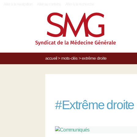
|
Aller à la navigation
Aller au contenu
Aller à la recherche
accueil
>
mots-clés
>
extrême droite
#
Extrême droite