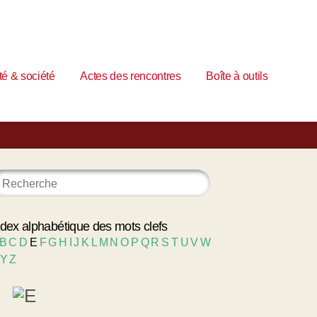
é & société
Actes des rencontres
Boîte à outils
ndex alphabétique des mots clefs
B
C
D
E
F
G
H
I
J
K
L
M
N
O
P
Q
R
S
T
U
V
W
Y
Z