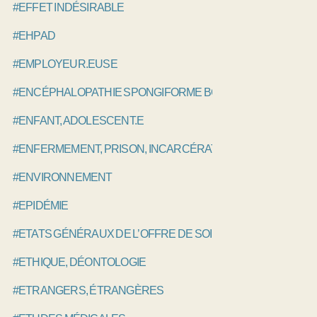
#EFFET INDÉSIRABLE
#EHPAD
#EMPLOYEUR.EUSE
#ENCÉPHALOPATHIE SPONGIFORME BOVINE, ESB
#ENFANT, ADOLESCENT.E
#ENFERMEMENT, PRISON, INCARCÉRATION
#ENVIRONNEMENT
#EPIDÉMIE
#ETATS GÉNÉRAUX DE L’OFFRE DE SOINS EGOS
#ETHIQUE, DÉONTOLOGIE
#ETRANGERS, ÉTRANGÈRES