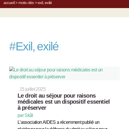
accueil
>
mots-clés
>
exil, exilé
#
Exil, exilé
15 juillet 2025
Le droit au séjour pour raisons
médicales est un dispositif essentiel
à préserver
par Skål
L’association AIDES a récemment publié un