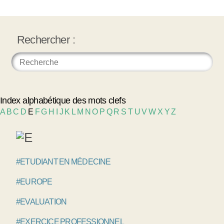
Rechercher :
Index alphabétique des mots clefs
A
B
C
D
E
F
G
H
I
J
K
L
M
N
O
P
Q
R
S
T
U
V
W
X
Y
Z
#ETUDIANT EN MÉDECINE
#EUROPE
#EVALUATION
#EXERCICE PROFESSIONNEL