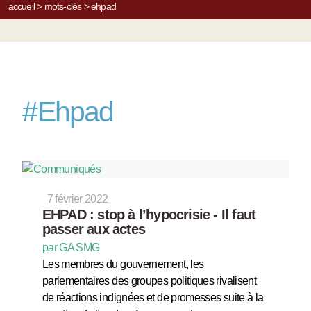
accueil
>
mots-clés
>
ehpad
#
Ehpad
7 février 2022
EHPAD : stop à l’hypocrisie - Il faut
passer aux actes
par GA SMG
Les membres du gouvernement, les
parlementaires des groupes politiques rivalisent
de réactions indignées et de promesses suite à la