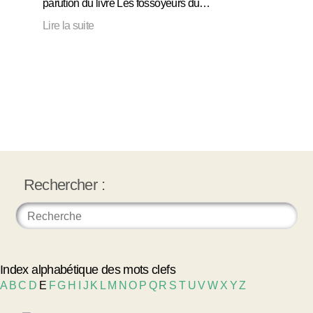
parution du livre Les fossoyeurs du…
Lire la suite
Rechercher :
Index alphabétique des mots clefs
A
B
C
D
E
F
G
H
I
J
K
L
M
N
O
P
Q
R
S
T
U
V
W
X
Y
Z