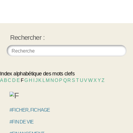
Rechercher :
Index alphabétique des mots clefs
A
B
C
D
E
F
G
H
I
J
K
L
M
N
O
P
Q
R
S
T
U
V
W
X
Y
Z
#FICHER, FICHAGE
#FIN DE VIE