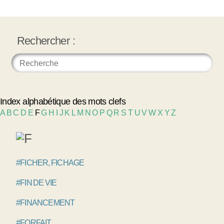
Rechercher :
Index alphabétique des mots clefs
A
B
C
D
E
F
G
H
I
J
K
L
M
N
O
P
Q
R
S
T
U
V
W
X
Y
Z
#FICHER, FICHAGE
#FIN DE VIE
#FINANCEMENT
#FORFAIT