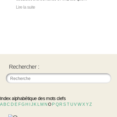
Lire la suite
Rechercher :
Index alphabétique des mots clefs
A
B
C
D
E
F
G
H
I
J
K
L
M
N
O
P
Q
R
S
T
U
V
W
X
Y
Z