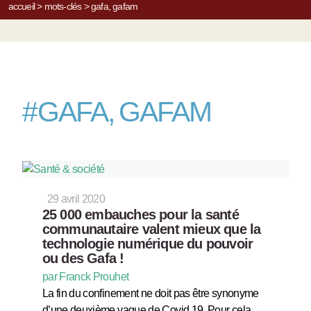
accueil
>
mots-clés
>
gafa, gafam
#
GAFA, GAFAM
29 avril 2020
25 000 embauches pour la santé
communautaire valent mieux que la
technologie numérique du pouvoir
ou des Gafa !
par Franck Prouhet
La fin du confinement ne doit pas être synonyme
d’une deuxième vague de Covid 19. Pour cela,