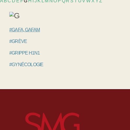
A
B
C
D
E
F
G
H
I
J
K
L
M
N
O
P
Q
R
S
T
U
V
W
X
Y
Z
#GAFA, GAFAM
#GRÈVE
#GRIPPE H1N1
#GYNÉCOLOGIE