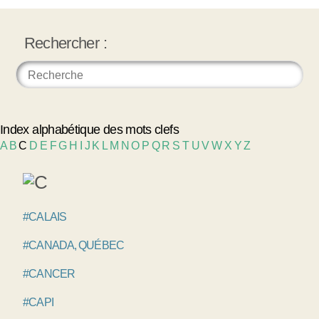
Rechercher :
Index alphabétique des mots clefs
A
B
C
D
E
F
G
H
I
J
K
L
M
N
O
P
Q
R
S
T
U
V
W
X
Y
Z
#CALAIS
#CANADA, QUÉBEC
#CANCER
#CAPI