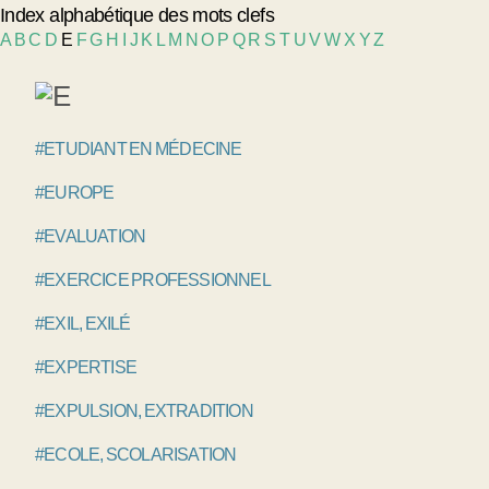
Index alphabétique des mots clefs
A
B
C
D
E
F
G
H
I
J
K
L
M
N
O
P
Q
R
S
T
U
V
W
X
Y
Z
#ETUDIANT EN MÉDECINE
#EUROPE
#EVALUATION
#EXERCICE PROFESSIONNEL
#EXIL, EXILÉ
#EXPERTISE
#EXPULSION, EXTRADITION
#ECOLE, SCOLARISATION