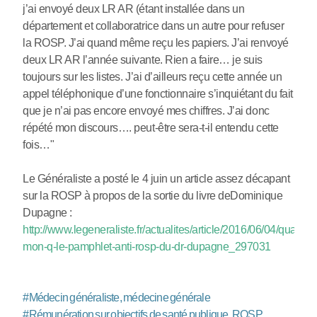
j’ai envoyé deux LR AR (étant installée dans un
département et collaboratrice dans un autre pour refuser
la ROSP. J’ai quand même reçu les papiers. J’ai renvoyé
deux LR AR l’année suivante. Rien a faire… je suis
toujours sur les listes. J’ai d’ailleurs reçu cette année un
appel téléphonique d’une fonctionnaire s’inquiétant du fait
que je n’ai pas encore envoyé mes chiffres. J’ai donc
répété mon discours…. peut-être sera-t-il entendu cette
fois…"
Le Généraliste a posté le 4 juin un article assez décapant
sur la ROSP à propos de la sortie du livre deDominique
Dupagne :
http://www.legeneraliste.fr/actualites/article/2016/06/04/qualite-
mon-q-le-pamphlet-anti-rosp-du-dr-dupagne_297031
#
Médecin généraliste, médecine générale
#
Rémunération sur objectifs de santé publique, ROSP