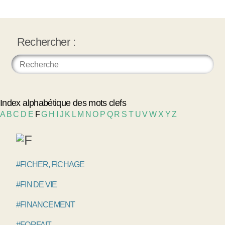
Rechercher :
Index alphabétique des mots clefs
A
B
C
D
E
F
G
H
I
J
K
L
M
N
O
P
Q
R
S
T
U
V
W
X
Y
Z
#FICHER, FICHAGE
#FIN DE VIE
#FINANCEMENT
#FORFAIT