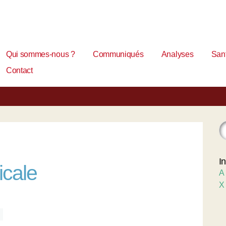
Qui sommes-nous ?
Communiqués
Analyses
Sant
Contact
I
icale
A
X