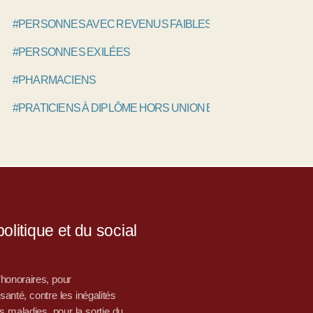
#PERSONNES AVEC REVENUS FAIBLES
#PERSONNES EXILÉES
#PHARMACIENS
#PRATICIENS À DIPLÔME HORS UNION EUROPÉENNE, PAD
litique et du social
d’honoraires, pour
nté, contre les inégalités
s maladies, pour la sortie du