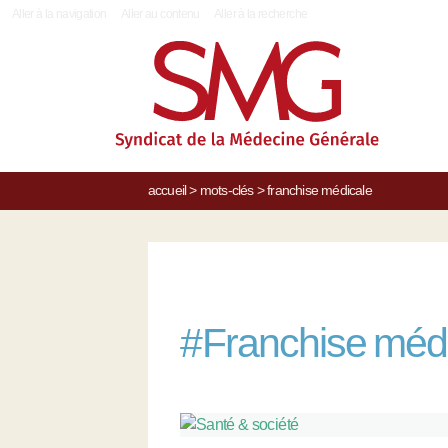
|
Aller à la navigation
Aller au contenu
Aller à la recherche
accueil
>
mots-clés
>
franchise médicale
#
Franchise méd