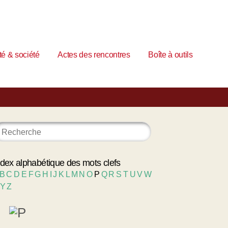
é & société
Actes des rencontres
Boîte à outils
ndex alphabétique des mots clefs
B
C
D
E
F
G
H
I
J
K
L
M
N
O
P
Q
R
S
T
U
V
W
Y
Z