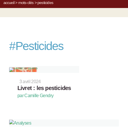
accueil
>
mots-clés
>
pesticides
#
Pesticides
3 avril 2024
Livret : les pesticides
par Camille Gendry