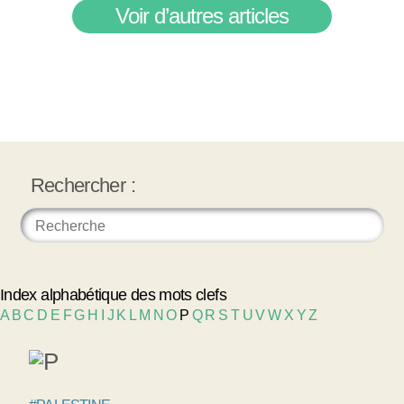
Voir d’autres articles
Rechercher :
Index alphabétique des mots clefs
A
B
C
D
E
F
G
H
I
J
K
L
M
N
O
P
Q
R
S
T
U
V
W
X
Y
Z