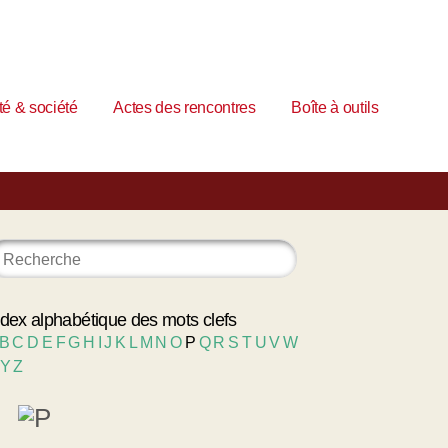
é & société
Actes des rencontres
Boîte à outils
ndex alphabétique des mots clefs
B
C
D
E
F
G
H
I
J
K
L
M
N
O
P
Q
R
S
T
U
V
W
Y
Z