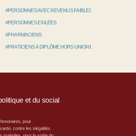
#PERSONNES AVEC REVENUS FAIBLES
#PERSONNES EXILÉES
#PHARMACIENS
#PRATICIENS À DIPLÔME HORS UNION EUROPÉENNE, PAD
litique et du social
d’honoraires, pour
nté, contre les inégalités
s maladies, pour la sortie du