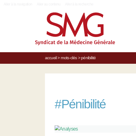
|
Aller à la navigation
Aller au contenu
Aller à la recherche
accueil
>
mots-clés
>
pénibilité
#
Pénibilité