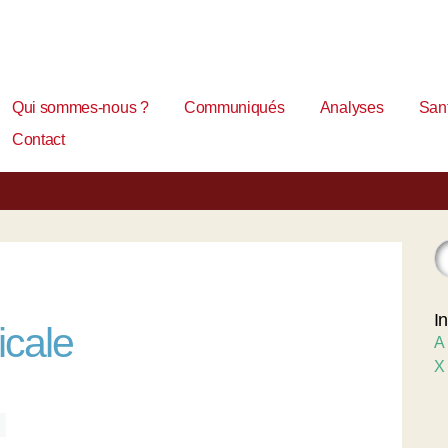
Qui sommes-nous ?
Communiqués
Analyses
Sant
Contact
I
icale
A
X