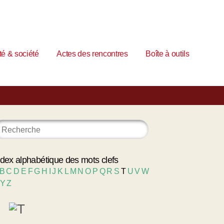
é & société
Actes des rencontres
Boîte à outils
ndex alphabétique des mots clefs
B
C
D
E
F
G
H
I
J
K
L
M
N
O
P
Q
R
S
T
U
V
W
Y
Z