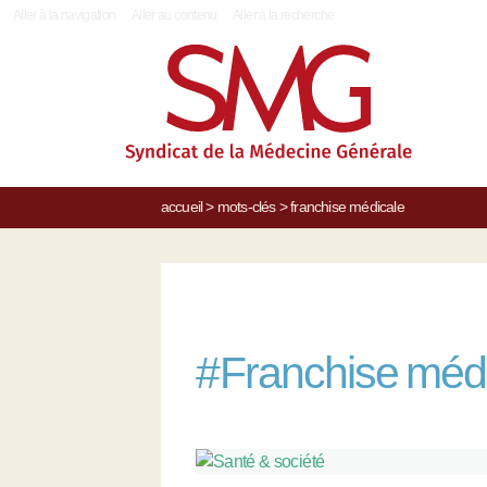
|
Aller à la navigation
Aller au contenu
Aller à la recherche
accueil
>
mots-clés
>
franchise médicale
#
Franchise méd