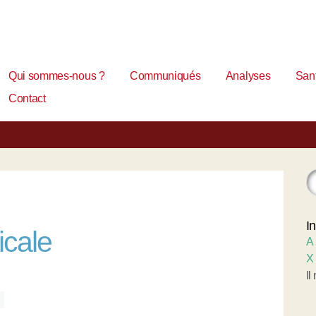
Qui sommes-nous ?
Communiqués
Analyses
Sant
Contact
I
icale
A
X
Il