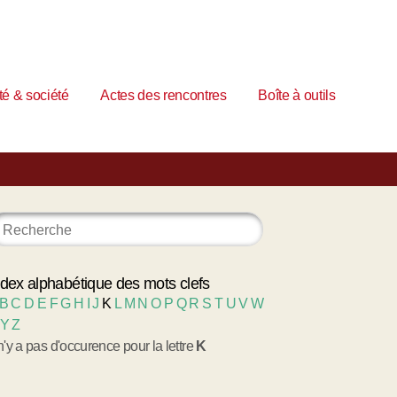
é & société
Actes des rencontres
Boîte à outils
ndex alphabétique des mots clefs
B
C
D
E
F
G
H
I
J
K
L
M
N
O
P
Q
R
S
T
U
V
W
Y
Z
 n'y a pas d'occurence pour la lettre
K