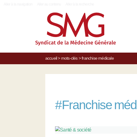
|
Aller à la navigation
Aller au contenu
Aller à la recherche
accueil
>
mots-clés
>
franchise médicale
#
Franchise méd