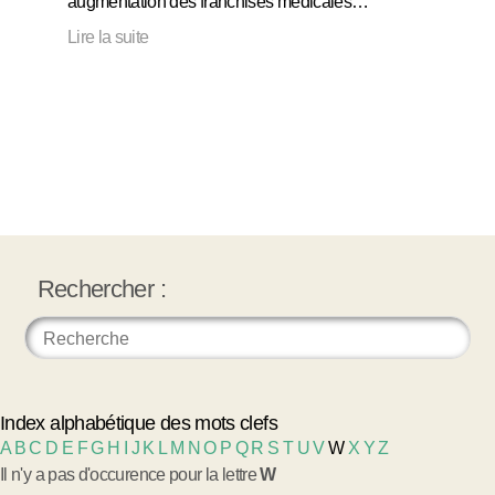
augmentation des franchises médicales…
Lire la suite
Rechercher :
Index alphabétique des mots clefs
A
B
C
D
E
F
G
H
I
J
K
L
M
N
O
P
Q
R
S
T
U
V
W
X
Y
Z
Il n'y a pas d'occurence pour la lettre
W