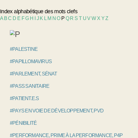
Index alphabétique des mots clefs
A
B
C
D
E
F
G
H
I
J
K
L
M
N
O
P
Q
R
S
T
U
V
W
X
Y
Z
#PALESTINE
#PAPILLOMAVIRUS
#PARLEMENT, SÉNAT
#PASS SANITAIRE
#PATIENT.E.S
#PAYS EN VOIE DE DÉVELOPPEMENT, PVD
#PÉNIBILITÉ
#PERFORMANCE, PRIME À LA PERFORMANCE, P4P