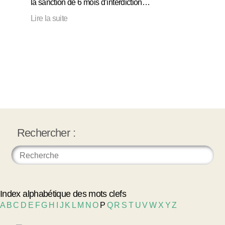
la sanction de 6 mois d’interdiction…
Lire la suite
Rechercher :
Index alphabétique des mots clefs
A
B
C
D
E
F
G
H
I
J
K
L
M
N
O
P
Q
R
S
T
U
V
W
X
Y
Z