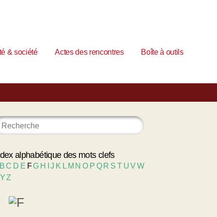
é & société
Actes des rencontres
Boîte à outils
ndex alphabétique des mots clefs
B
C
D
E
F
G
H
I
J
K
L
M
N
O
P
Q
R
S
T
U
V
W
Y
Z