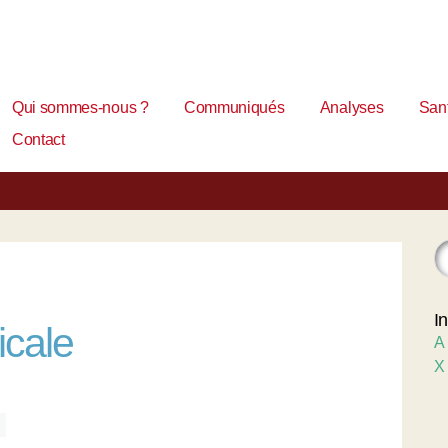
Qui sommes-nous ?
Communiqués
Analyses
Sant
Contact
I
icale
A
X