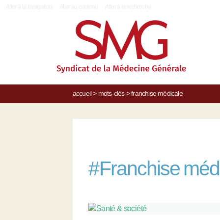
|
Aller à la navigation
Aller au contenu
Aller à la recherche
accueil
>
mots-clés
>
franchise médicale
#
Franchise méd