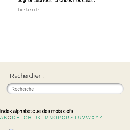
augmentation des franchises médicales…
Lire la suite
Rechercher :
Index alphabétique des mots clefs
A
B
C
D
E
F
G
H
I
J
K
L
M
N
O
P
Q
R
S
T
U
V
W
X
Y
Z