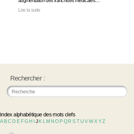
augmentation des franchises médicales…
Lire la suite
Rechercher :
Index alphabétique des mots clefs
A
B
C
D
E
F
G
H
I
J
K
L
M
N
O
P
Q
R
S
T
U
V
W
X
Y
Z