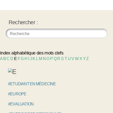
Rechercher :
Index alphabétique des mots clefs
A
B
C
D
E
F
G
H
I
J
K
L
M
N
O
P
Q
R
S
T
U
V
W
X
Y
Z
#ETUDIANT EN MÉDECINE
#EUROPE
#EVALUATION