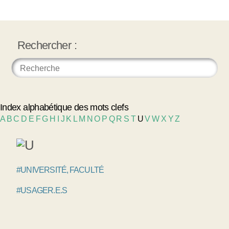
Rechercher :
Index alphabétique des mots clefs
A
B
C
D
E
F
G
H
I
J
K
L
M
N
O
P
Q
R
S
T
U
V
W
X
Y
Z
#UNIVERSITÉ, FACULTÉ
#USAGER.E.S