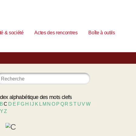
é & société
Actes des rencontres
Boîte à outils
ndex alphabétique des mots clefs
B
C
D
E
F
G
H
I
J
K
L
M
N
O
P
Q
R
S
T
U
V
W
Y
Z