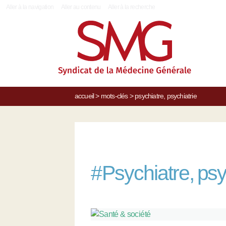
|
Aller à la navigation
Aller au contenu
Aller à la recherche
accueil
>
mots-clés
>
psychiatre, psychiatrie
#
Psychiatre, psy