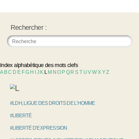
Rechercher :
Index alphabétique des mots clefs
A
B
C
D
E
F
G
H
I
J
K
L
M
N
O
P
Q
R
S
T
U
V
W
X
Y
Z
#LDH, LIGUE DES DROITS DE L'HOMME
#LIBERTÉ
#LIBERTÉ D'EXPRESSION