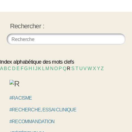
Rechercher :
Index alphabétique des mots clefs
A
B
C
D
E
F
G
H
I
J
K
L
M
N
O
P
Q
R
S
T
U
V
W
X
Y
Z
#RACISME
#RECHERCHE, ESSAI CLINIQUE
#RECOMMANDATION