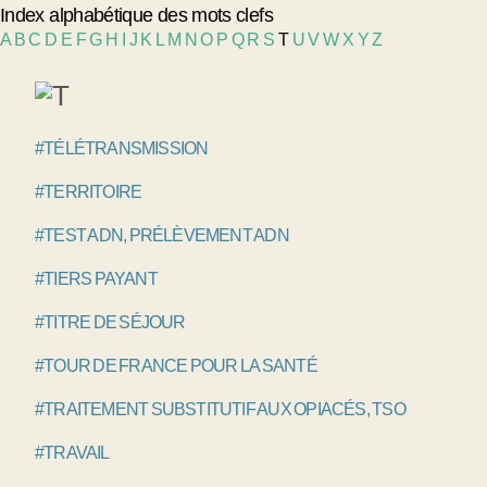
Index alphabétique des mots clefs
A
B
C
D
E
F
G
H
I
J
K
L
M
N
O
P
Q
R
S
T
U
V
W
X
Y
Z
#TÉLÉTRANSMISSION
#TERRITOIRE
#TEST ADN, PRÉLÈVEMENT ADN
#TIERS PAYANT
#TITRE DE SÉJOUR
#TOUR DE FRANCE POUR LA SANTÉ
#TRAITEMENT SUBSTITUTIF AUX OPIACÉS, TSO
#TRAVAIL