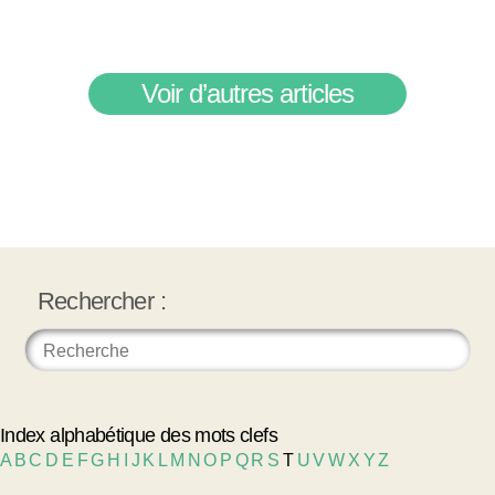
Voir d’autres articles
Rechercher :
Index alphabétique des mots clefs
A
B
C
D
E
F
G
H
I
J
K
L
M
N
O
P
Q
R
S
T
U
V
W
X
Y
Z