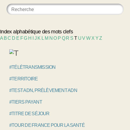
Index alphabétique des mots clefs
A
B
C
D
E
F
G
H
I
J
K
L
M
N
O
P
Q
R
S
T
U
V
W
X
Y
Z
#TÉLÉTRANSMISSION
#TERRITOIRE
#TEST ADN, PRÉLÈVEMENT ADN
#TIERS PAYANT
#TITRE DE SÉJOUR
#TOUR DE FRANCE POUR LA SANTÉ