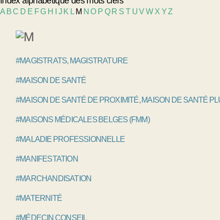
Index alphabétique des mots clefs
A
B
C
D
E
F
G
H
I
J
K
L
M
N
O
P
Q
R
S
T
U
V
W
X
Y
Z
#MAGISTRATS, MAGISTRATURE
#MAISON DE SANTÉ
#MAISON DE SANTÉ DE PROXIMITÉ, MAISON DE SANTÉ P
#MAISONS MÉDICALES BELGES (FMM)
#MALADIE PROFESSIONNELLE
#MANIFESTATION
#MARCHANDISATION
#MATERNITÉ
#MÉDECIN CONSEIL