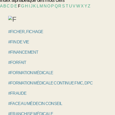
Index alphabétique des mots clefs
A
B
C
D
E
F
G
H
I
J
K
L
M
N
O
P
Q
R
S
T
U
V
W
X
Y
Z
#FICHER, FICHAGE
#FIN DE VIE
#FINANCEMENT
#FORFAIT
#FORMATION MÉDICALE
#FORMATION MÉDICALE CONTINUE FMC, DPC
#FRAUDE
#FACE AU MÉDECIN CONSEIL
#FRANCHISE MÉDICALE