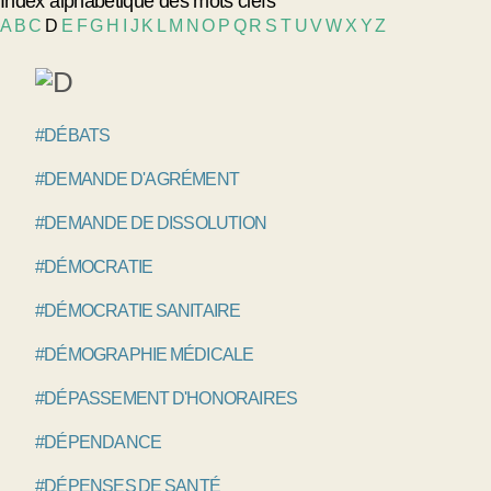
Index alphabétique des mots clefs
A
B
C
D
E
F
G
H
I
J
K
L
M
N
O
P
Q
R
S
T
U
V
W
X
Y
Z
#DÉBATS
#DEMANDE D'AGRÉMENT
#DEMANDE DE DISSOLUTION
#DÉMOCRATIE
#DÉMOCRATIE SANITAIRE
#DÉMOGRAPHIE MÉDICALE
#DÉPASSEMENT D'HONORAIRES
#DÉPENDANCE
#DÉPENSES DE SANTÉ