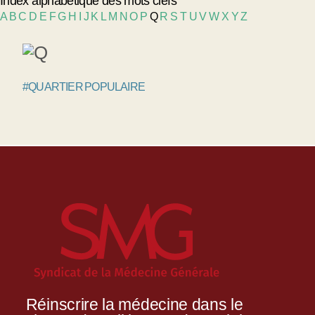
Index alphabétique des mots clefs
A
B
C
D
E
F
G
H
I
J
K
L
M
N
O
P
Q
R
S
T
U
V
W
X
Y
Z
#QUARTIER POPULAIRE
Réinscrire la médecine dans le